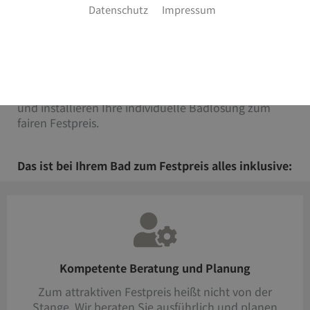
Datenschutz
Impressum
An alles gedacht und sauber kalkuliert
Sie wollen ein perfektes neues Bad ganz nach Ihren
Wünschen und bei den Kosten garantiert keine
Überraschungen erleben? Unsere Experten planen
und installieren Ihre individuelle Badlösung zum
fairen Festpreis.
Das ist bei Ihrem Bad zum Festpreis alles inklusive:
Kompetente Beratung und Planung
Zum attraktiven Festpreis heißt nicht von der
Stange. Wir beraten Sie ausführlich und planen