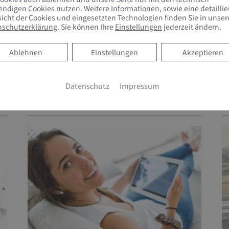
ndigen Cookies nutzen. Weitere Informationen, sowie eine detaillie
eren Sie.
icht der Cookies und eingesetzten Technologien finden Sie in unser
nschutzerklärung
. Sie können Ihre
Einstellungen
jederzeit ändern.
Ablehnen
Ablehnen
Einstellungen
Akzeptieren
B
INTELLIGENTE
Datenschutz
Impressum
M
GEBÄUDESTEUERUNG – IHR WEG
ZUM SMART HOME