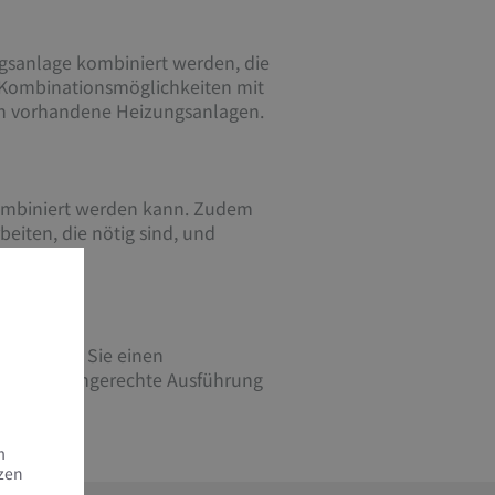
ungsanlage kombiniert werden, die
n Kombinationsmöglichkeiten mit
 in vorhandene Heizungsanlagen.
kombiniert werden kann. Zudem
beiten, die nötig sind, und
 So haben Sie einen
 und termingerechte Ausführung
m
tzen