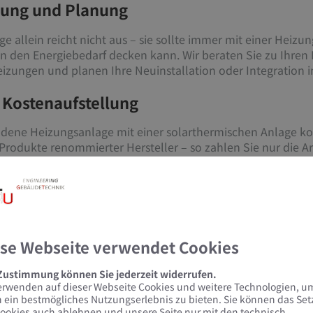
ung und Planung
e allein reicht nicht aus – sie sollte immer mit einer Heiz
n den Energiebedarf decken kann. Wir beraten Sie zu Ihre
eizungen und planen Ihre Neuinstallation oder Integration
 Kostenaufstellung
andene Heizungsanlage mit einer solarthermischen Anlage 
Produkte renommierter Hersteller – so zahlen Sie nur die Ar
r Qualität.
beit und zuverlässige Installation
werke und arbeiten, wenn möglich, mit Partnerunternehmen.
h um alles kümmert – und können sich auf eine hochwertige
se Webseite verwendet Cookies
 Zustimmung können Sie jederzeit widerrufen.
erwenden auf dieser Webseite Cookies und weitere Technologien, u
 ein bestmögliches Nutzungserlebnis zu bieten. Sie können das Se
uell Fördermöglichkeiten gibt.
ookies auch ablehnen und unsere Seite nur mit den technisch