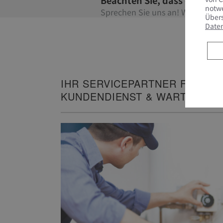
notwe
Sprechen Sie uns an! Wir informi
Übers
Date
IHR SERVICEPARTNER FÜR
KUNDENDIENST & WARTUNG