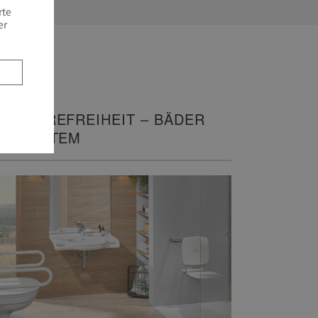
rte
er
ARRIEREFREIHEIT – BÄDER
IT SYSTEM