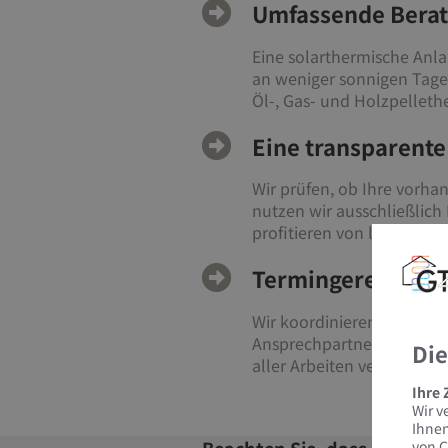
Umfassende Berat
Eine solarthermische Anlag
an weniger sonnigen Tage
Öl-, Gas- und Holzpelleth
Eine transparente
Wir prüfen, ob Ihre vorh
nutzen wir ausschließlich 
profitieren von langlebige
Termingerechte Ar
Wir koordinieren alle Ge
Ansprechpartner, der sic
Die
aller Arbeiten verlassen.
Ihre
Wir v
Ihnen
Beachten Sie, dass es event
von C